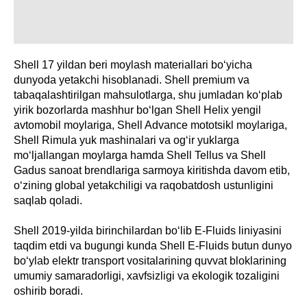
Shell 17 yildan beri moylash materiallari bo‘yicha
dunyoda yetakchi hisoblanadi. Shell premium va
tabaqalashtirilgan mahsulotlarga, shu jumladan ko‘plab
yirik bozorlarda mashhur bo‘lgan Shell Helix yengil
avtomobil moylariga, Shell Advance mototsikl moylariga,
Shell Rimula yuk mashinalari va og‘ir yuklarga
mo‘ljallangan moylarga hamda Shell Tellus va Shell
Gadus sanoat brendlariga sarmoya kiritishda davom etib,
o‘zining global yetakchiligi va raqobatdosh ustunligini
saqlab qoladi.
Shell 2019-yilda birinchilardan bo‘lib E-Fluids liniyasini
taqdim etdi va bugungi kunda Shell E-Fluids butun dunyo
bo‘ylab elektr transport vositalarining quvvat bloklarining
umumiy samaradorligi, xavfsizligi va ekologik tozaligini
oshirib boradi.