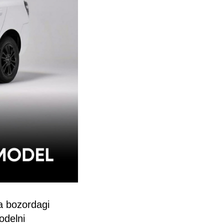
na bozordagi
odelni