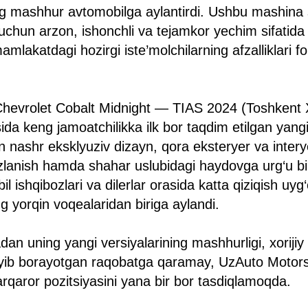
g mashhur avtomobilga aylantirdi. Ushbu mashina
i uchun arzon, ishonchli va tejamkor yechim sifatid
mamlakatdagi hozirgi iste’molchilarning afzalliklari 
 Chevrolet Cobalt Midnight — TIAS 2024 (Toshkent 
ida keng jamoatchilikka ilk bor taqdim etilgan yangi 
nashr eksklyuziv dizayn, qora eksteryer va interye
zlanish hamda shahar uslubidagi haydovga urg‘u bila
 ishqibozlari va dilerlar orasida katta qiziqish uyg‘
 yorqin voqealaridan biriga aylandi.
dan uning yangi versiyalarining mashhurligi, xorijiy
ib borayotgan raqobatga qaramay, UzAuto Motor
arqaror pozitsiyasini yana bir bor tasdiqlamoqda.