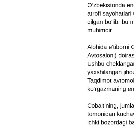
O‘zbekistonda en
atrofi sayohatlar
qilgan bo‘lib, bu 
muhimdir.
Alohida e’tiborni
Avtosaloni) doiras
Ushbu cheklangan 
yaxshilangan jiho
Taqdimot avtomobil
ko‘rgazmaning eng
Cobalt’ning, jumla
tomonidan kuchay
ichki bozordagi b